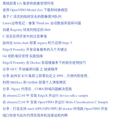
离线部署 k3s 集群和搭建管理环境
使用 OpenVINO Model Zoo 下载和转换模型
基于 C 语言的线程安全的图像缓冲队列
Linux运维笔记：修复 ThinLinc 会话数据库损坏问题
自建 Registry 转发到指定的 Hub
C 语言应用开发中的注意事项
如何在 helm chart 部署 ingress 时只启用 https？
EdgeX Foundry 开发设备服务的几个关键点
Git 初阶项目管理 实践指南
EdgeX Foundry 在 Docker 容器微服务下的相关使用技巧
分享-GCC 手动编译问题 之 链接顺序
分享-如何在 K3S 集群上部署自定义 DNS，方便内部使用。
利用 MkDocs 和 GitHub 部署个人博客网页
分享- Nginx 代理后，CORS 跨域问题解决思路
在 ubuntu22.04 中 安装 EdgeX 并运行 device-sdk-c sample
在 ubuntu22.04 中 安装 OpenVINO 并运行 Hello Classification C Sample
分享：打造支持 intel iGPU/GPU/NPU 的 docker 环境跑 OpenVINO 开发
端口转发与反向代理实现本机连接远程内网