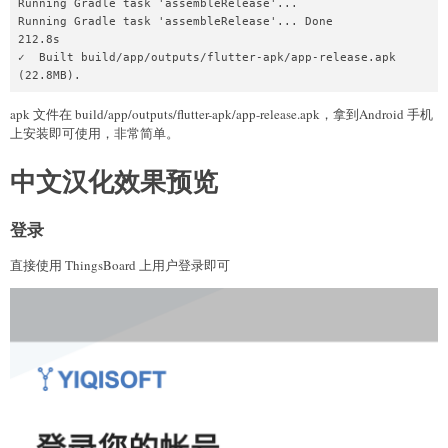
Running Gradle task 'assembleRelease'...                                

Running Gradle task 'assembleRelease'... Done                     
212.8s

✓  Built build/app/outputs/flutter-apk/app-release.apk 
(22.8MB).
apk 文件在 build/app/outputs/flutter-apk/app-release.apk，拿到Android 手机
上安装即可使用，非常简单。
中文汉化效果预览
登录
直接使用 ThingsBoard 上用户登录即可