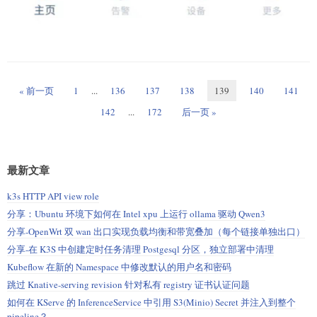
« 前一页
1
...
136
137
138
139
140
141
142
...
172
后一页 »
最新文章
k3s HTTP API view role
分享：Ubuntu 环境下如何在 Intel xpu 上运行 ollama 驱动 Qwen3
分享-OpenWrt 双 wan 出口实现负载均衡和带宽叠加（每个链接单独出口）
分享-在 K3S 中创建定时任务清理 Postgesql 分区，独立部署中清理
Kubeflow 在新的 Namespace 中修改默认的用户名和密码
跳过 Knative-serving revision 针对私有 registry 证书认证问题
如何在 KServe 的 InferenceService 中引用 S3(Minio) Secret 并注入到整个
pipeline？