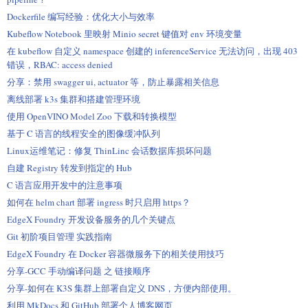
Dockerfile 编写经验：优化大小与效率
Kubeflow Notebook 里映射 Minio secret 键值对 env 环境变量
在 kubeflow 自定义 namespace 创建的 inferenceService 无法访问，出现 403
错误，RBAC: access denied
分享：禁用 swagger ui, actuator 等，防止暴露相关信息
离线部署 k3s 集群和搭建管理环境
使用 OpenVINO Model Zoo 下载和转换模型
基于 C 语言的线程安全的图像缓冲队列
Linux运维笔记：修复 ThinLinc 会话数据库损坏问题
自建 Registry 转发到指定的 Hub
C 语言应用开发中的注意事项
如何在 helm chart 部署 ingress 时只启用 https？
EdgeX Foundry 开发设备服务的几个关键点
Git 初阶项目管理 实践指南
EdgeX Foundry 在 Docker 容器微服务下的相关使用技巧
分享-GCC 手动编译问题 之 链接顺序
分享-如何在 K3S 集群上部署自定义 DNS，方便内部使用。
利用 MkDocs 和 GitHub 部署个人博客网页