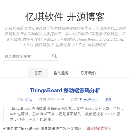
亿琪软件-开源博客
亿琪软件是全球开放边缘计算和物联网领域的领导者，全球领先的工业物
联网软件开发商和解决方案提供商，助力企业和组织实现数字化转型。工
业互联网, 数字化转型, 智能工厂, 智能制造, ThingsBoard, EdgeX, PLC, AI,
GNSS, 物联网技术, 边缘计算, IoT 平台, 物联网应用
搜
索
关
键
首页
咨询服务
联系我们
字
ThingsBoard 移动端源码分析
作者:
小亿
时间:
2021-08-19
分类:
ThingsBoard
评论
ThingsBoard 移动端采用 flutter 来实现，支持 Android 和 iOS，当然，
web 也可以。总体测试下来，还是算不错的，虽然还没有 release 版
本，但是，完全可以使用。
如果你有 ThingsBoard 服务需求或二次开发需求，
请与我们联系：