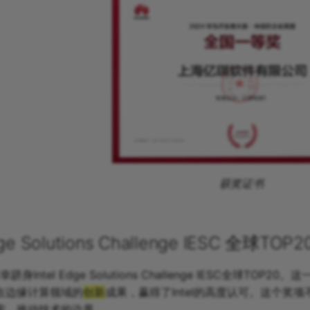
获奖证书
Edge Solutions Challenge IESC 全球TOP2
跻身Intel Edge Solutions Challenge IESC全
在边缘计算领域的
创新
成果，赢得了Intel的高度认可。这个
索，推动技术的边界。