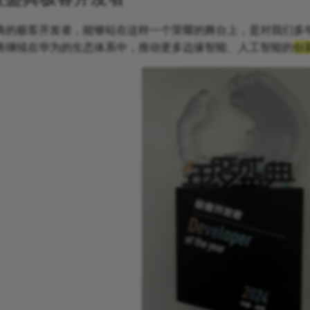
典的极客开发者，能够站在这样一个荣耀的舞台上，是对我们多
将继续在华为的生态体系中，推动更多边缘智能、人工智能的
创