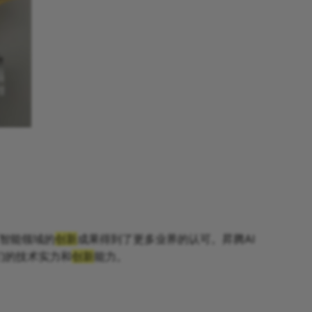
工智能领域的
创新
成果得到了更多业界的认可。昇腾AI
们的技术实力和
创新
能力。