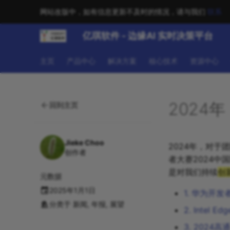
网站改版中，如有信息更新不及时的情况，请与我们
联系
亿琪软件 - 边缘AI 实时决策平台
主页
产品中心
解决方案
核心技术
资源中心
2024
回到主页
Jieke Choo
2024年，对
创作者
者大赛2024
是对我们持续
创
元数据
2025年1月1日
1. 华为开
分类于
新闻
,
年报
,
展望
2. Intel E
3. 2024