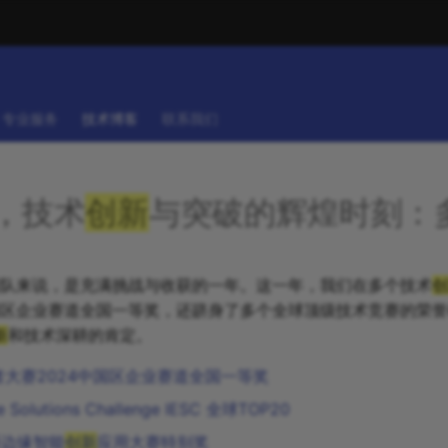
专业服务
技术博客
联系我们
年，技术
创新
与突破的辉煌时刻：
于团队来说，是充满挑战与收获的一年。这一年，我们在多个技术
创
中国区企业赛道全国一等奖，还跻身了多个全球顶级技术竞赛的荣
新
和技术深耕的肯定。
发者大赛2024中国区企业赛道全国一等奖
dge Solutions Challenge IESC 全球TOP20
高通边缘智能
创新
应用大赛特别奖