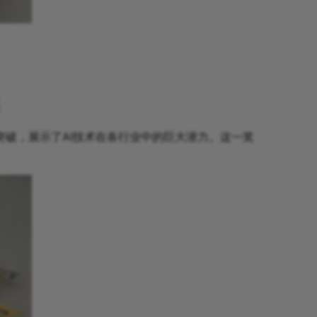
奖
破，展示了AI技术在各行业中的巨大潜力。这一奖
。