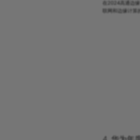
在2024高通边
联网和边缘计算
4. 华为