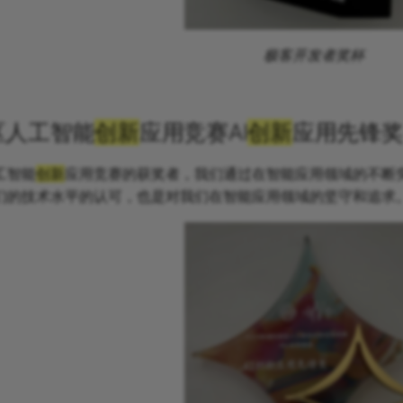
极客开发者奖杯
新区人工智能
创新
应用竞赛AI
创新
应用先锋
工智能
创新
应用竞赛的获奖者，我们通过在智能应用领域的不断突
们的技术水平的认可，也是对我们在智能应用领域的坚守和追求