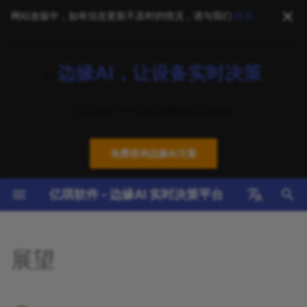
网站改版中，如有信息更新不及时的情况，请与我们
联系
正
边缘AI，让设备实时决策
在
🚀
软件产品
通用方案（基础设施）
EdgeX Foundry
新手指南
技术咨询
2026
2024年，技术创新与突破的
NereidAI
标准架构
EdgeX 基础架构
智能制造
初
辉煌时刻：多项荣誉背后的坚
亿琪软件 —— 您的边缘智能可靠伙伴
始
守与追求
硬件支持
行业应用方案
边缘AI
教程与培训
系统集成
2025
YiAI
国产化硬件
边缘AI 引擎
智慧能源
化
免费咨询边缘AI方案
云边协同
操作指南
部署优化
2024
YiCLOUD
边缘设备
云边端协同
智慧医疗
搜
亿琪软件 - 边缘AI 实时决策平台
设备接入
技术参考
培训服务
2023
YiCONNECT
支持矩阵
多协议接入
智慧楼宇
索
引
English
安全技术
FAQ
技术支持
YiEDGE
优化案例
安全可信环境
智能物流
擎
中文
展望
基础设施
下载中心
成功案例
YiSTUDIO
AI模型管理
智慧农业
最佳实践
公共安全