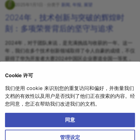
2025年1月1日
分类于
新闻
,
年报
,
展望
社区与支持
智慧交通
2024年，技术创新与突破的辉煌时
刻：多项荣誉背后的坚守与追求
2024年，对于团队来说，是充满挑战与收获的一年。这一
年，我们在多个技术创新领域取得了令人自豪的成绩，不仅
获得了华为开发者大赛2024中国区企业赛道全国一等奖，
还跻身了多个全球顶级技术竞赛的荣誉榜单。这些荣誉不仅
仅代表了对我们努力的认可，更是对我们持续创新和技术深
Cookie 许可
耕的肯定。
我们使用 cookie 来识别您的重复访问和偏好，并衡量我们
继续阅读
文档的有效性以及用户是否找到了他们正在搜索的内容。经
您同意，您正在帮助我们改进我们的文档。
同意
YIQISOFT|亿琪软件
｜
沪ICP备20016341号
｜
Cookie 设置
管理设定