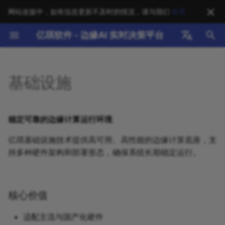
网站改版中，如有信息更新不及时的情况，请与我们
联系
正
亿琪软件 - 边缘AI 实时决策平台
在
English
软件产品
通用方案（基础设施）
核心价值
新手指南
技术咨询
归档
NereidAI
标准架构
EdgeX 基础架构
智能制造
2026
AI
初
中文
基础设施
始
硬件支持
行业应用方案
主要能力
教程与培训
系统集成
分类
YiAI
国产化硬件
边缘AI 引擎
智慧能源
2025
Air-Gap
化
操作指南
部署优化
YiCLOUD
边缘设备
云边端协同
智慧医疗
2024
Arc B580
稳定可靠的边缘计算运行环境
搜
亿琪基础设施技术提供高可用、高性能的边缘计算底座，支
技术参考
培训服务
YiCONNECT
支持矩阵
多协议接入
智慧楼宇
2023
DNS
索
持多种硬件架构和部署形态，确保系统长期稳定运行。
引
FAQ
技术支持
YiEDGE
优化案例
安全可信环境
智能物流
DevOps
擎
下载中心
成功案例
YiSTUDIO
AI模型管理
智慧农业
Devpi
核心价值
最佳实践
公共安全
EdgeAI
适配主流与国产化硬件