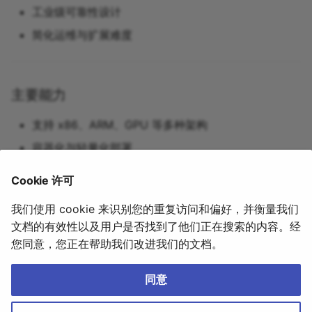
工业级可靠性设计
社区与支持
智慧交通
EdgeX
简化运维与扩展难度
IPEX-LLM
IoT
主要能力
K3S
支持 x86、ARM、GPU 等多种架构
容器化与轻量化部署
KS20
高可用集群与故障恢复
Cookie 许可
Kubernetes
资源监控与智能调度
我们使用 cookie 来识别您的重复访问和偏好，并衡量我们
文档的有效性以及用户是否找到了他们正在搜索的内容。经
LLM
免费咨询基础设施方案
您同意，您正在帮助我们改进我们的文档。
Model Server
2026年4月16日
同意
Monitoring
YIQISOFT|亿琪软件
｜
沪ICP备20016341号
｜
Cookie 设置