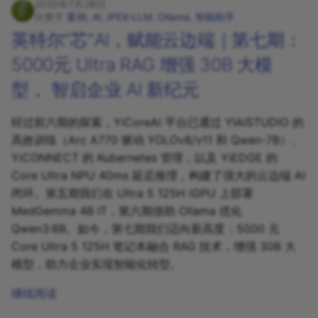
2025年7月28日
分类于
案例
,
AI
,
IPEX-LLM
,
Ollama
,
智能助手
社区与支持
智慧交通
英特尔“芯”AI，赋能云边端｜第七期：
5000元 Ultra RAG 增强 30B 大模
型， 智启企业 AI 新纪元
经过前六期的探索，YiCoreAI 平台已通过 YIAISTUDIO 的
高效训练（Arc A770 驱动 YOLOv8/v11 和 Qwen-7B）、
YiCONNECT 的 Kubernetes 管理，以及 YiEDGE 的
Core Ultra NPU 40ms 延迟推理，构建了强大的云边端 AI
闭环。第五期我们在 Ultra 5 125H iGPU 上部署
MedGemma 4B IT，第六期借助 Ollama 优化
Qwen3:8B。如今，第七期我们迈向新高度：5000 元
Core Ultra 5 125H 笔记本融合 RAG 技术，增强 30B 大
模型，助力企业实现智能化转型。
继续阅读