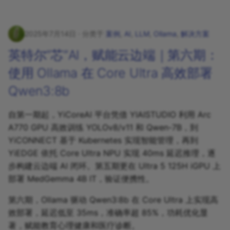
2025年7月14日
分类于
案例
,
AI
,
LLM
,
Ollama
,
解决方案
英特尔“芯”AI，赋能云边端｜第六期：
使用 Ollama 在 Core Ultra 高效部署
Qwen3:8b
自第一期起，YiCoreAI 平台凭借 YIAISTUDIO 利用 Arc
A770 GPU 高效训练 YOLOv8/v11 和 Qwen-7B，到
YiCONNECT 基于 Kubernetes 实现智能管理，再到
YiEDGE 依托 Core Ultra NPU 实现 40ms 延迟推理，逐
步构建云边端 AI 闭环。第五期更在 Ultra 5 125H iGPU 上
部署 MedGemma 4B IT，验证便携性。
第六期，Ollama 驱动 Qwen3:8b 在 Core Ultra 上实现高
效部署，延迟低至 35ms，准确率超 85%，功耗优化显
著，赋能教育心理健康和医疗诊断。