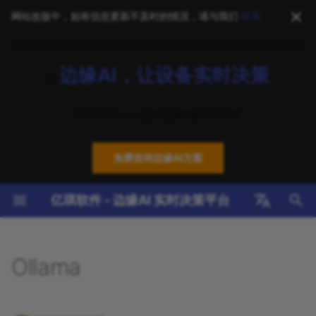
网站改版中，如有信息更新不及时的情况，请与我们
联系
正
边缘AI，让设备实时决策
在
🚀
软件产品
通用方案（基础设施）
EdgeX Foundry
新手指南
技术咨询
2026
英特尔“芯”AI，赋能云边端｜
NereidAI
标准架构
EdgeX 基础架构
智能制造
初
第七期：5000元 Ultra RAG
亿琪软件 —— 您的边缘智能可靠伙伴
始
增强 30B 大模型， 智启企业
硬件支持
行业应用方案
边缘AI
教程与培训
系统集成
2025
YiAI
国产化硬件
边缘AI 引擎
智慧能源
AI 新纪元
化
免费咨询边缘AI方案
云边协同
操作指南
部署优化
2024
YiCLOUD
边缘设备
云边端协同
智慧医疗
搜
英特尔“芯”AI，赋能云边端｜
第六期：使用 Ollama 在
亿琪软件 - 边缘AI 实时决策平台
设备接入
技术参考
培训服务
2023
YiCONNECT
支持矩阵
多协议接入
智慧楼宇
索
Core Ultra 高效部署
引
Qwen3:8b
English
安全技术
FAQ
技术支持
YiEDGE
优化案例
安全可信环境
智能物流
擎
中文
Ollama
分享：Ubuntu 环境下如何在
基础设施
下载中心
成功案例
YiSTUDIO
AI模型管理
智慧农业
Intel xpu 上运行 ollama 驱动
Qwen3
最佳实践
公共安全