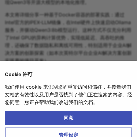
现Qwen3等开源大模型的本地化推理。
本文将详细分享一种基于Docker容器的部署实践：通过
Intel官方的IPEX-LLM镜像，在Intel硬件上快速启动Ollama
服务，并驱动Qwen3:8b模型运行。这种方式不仅充分利用
了Intel GPU的异构计算优势，实现低延迟、高吞吐的推
理，还确保了数据隐私和离线可用性，特别适用于企业AI解
决方案的创新探索（如本次英特尔平台企业AI解决方案创新
实践赛的项目开发）。
通过以下步骤，你将能轻松复现一个高效的本地LLM环境，
Cookie 许可
开启端侧AI的新篇章。
我们使用 cookie 来识别您的重复访问和偏好，并衡量我们
继续阅读
文档的有效性以及用户是否找到了他们正在搜索的内容。经
您同意，您正在帮助我们改进我们的文档。
同意
YIQISOFT|亿琪软件
｜
沪ICP备20016341号
｜
Cookie 设置
管理设定