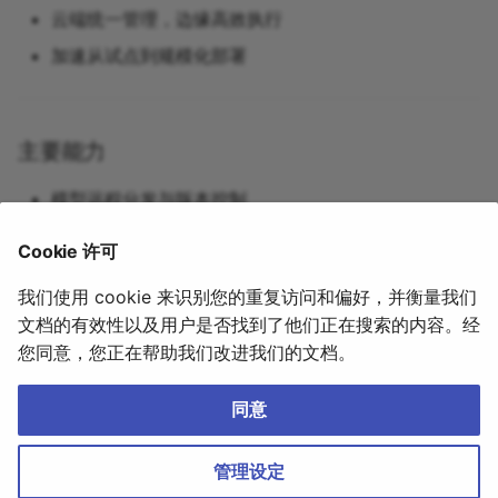
云端统一管理，边缘高效执行
智慧交通
社区与支持
EdgeX
加速从试点到规模化部署
IPEX-LLM
IoT
主要能力
K3S
模型远程分发与版本控制
云边数据同步
Cookie 许可
KS20
任务调度与监控
我们使用 cookie 来识别您的重复访问和偏好，并衡量我们
Kubernetes
文档的有效性以及用户是否找到了他们正在搜索的内容。经
免费咨询云边端协同方案
您同意，您正在帮助我们改进我们的文档。
LLM
2026年4月16日
同意
Model Server
YIQISOFT|亿琪软件
｜
沪ICP备20016341号
｜
Cookie 设置
Monitoring
管理设定