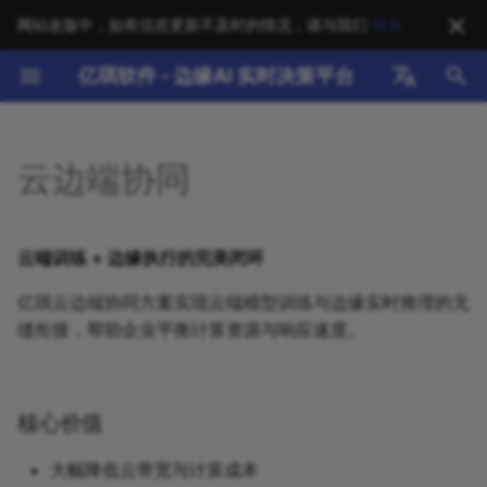
网站改版中，如有信息更新不及时的情况，请与我们
联系
正
亿琪软件 - 边缘AI 实时决策平台
在
English
软件产品
核心价值
智能制造
EdgeX Foundry
新手指南
技术咨询
归档
NereidAI
标准架构
2026
AI
初
中文
云边端协同
始
硬件支持
主要能力
智慧能源
边缘AI
教程与培训
系统集成
分类
YiAI
国产化硬件
2025
Air-Gap
化
智慧医疗
云边协同
操作指南
部署优化
YiCLOUD
边缘设备
2024
Arc B580
云端训练 + 边缘执行的完美闭环
搜
亿琪云边端协同方案实现云端模型训练与边缘实时推理的无
智慧楼宇
设备接入
技术参考
培训服务
YiCONNECT
支持矩阵
2023
DNS
索
缝衔接，帮助企业平衡计算资源与响应速度。
引
智能物流
安全技术
FAQ
技术支持
YiEDGE
优化案例
DevOps
擎
智慧农业
基础设施
下载中心
成功案例
YiSTUDIO
Devpi
核心价值
公共安全
最佳实践
EdgeAI
大幅降低云带宽与计算成本