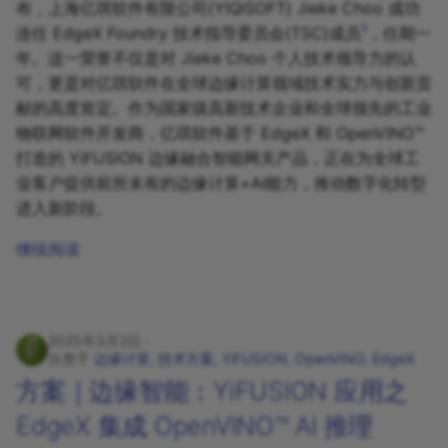
布，上海亿琪软件有限公司(YIQISOFT) Jieke Choo 成功
1
连任 EdgeX Foundry 技术指导委员会(TSC)成员
，任期一
年。这一荣誉不仅是对 Jieke Choo 个人技术领导力的认
可，更是对亿琪软件在全球边缘计算领域技术实力与创新贡
献的高度肯定。作为国家级高新技术企业和全球领先的工业
物联网软件开发商，亿琪软件基于 EdgeX 和 OpenVINO™
打造的 YiFUSION 边缘融合智能网关产品，正在为全球工
业客户提供前所未有的边缘计算+AI能力，推动数字化转型
进入新阶段。
继续阅读
2025年3月2日
分类于
边缘计算
,
技术方案
,
YiFUSION
,
OpenVINO
,
EdgeX
方案｜边缘智能：YiFUSION 应用之
EdgeX 集成 OpenVINO™ AI 推理