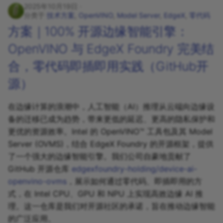
2025年10月19日
分类于
技术方案
,
OpenVINO
,
Model Server
,
EdgeX
,
零代码
方案｜100% 开源边缘智能引擎：
OpenVINO 与 EdgeX Foundry 完美结
合，零代码即插即用实践（GitHub开
源）
在边缘计算的浪潮中，人工智能（AI）推理从云端向边缘设
备的迁移已成为趋势，带来更低的延迟、更高的隐私保护和
更优的资源效率。Intel 的 OpenVINO™ 工具包及其 Model
Server (OVMS)，结合 EdgeX Foundry 的开源框架，提供
了一个强大的边缘智能引擎。我们公司自豪地贡献了
GitHub 开源仓库
edgexfoundry-holding/device-ai-
openvino-ovms
，展示如何通过零代码、即插即用的方
式，在 Intel CPU、GPU 和 NPU 上实现高效边缘 AI 推
理。这一仓库是我们对开源社区的承诺，旨在推动边缘智能
的广泛应用。