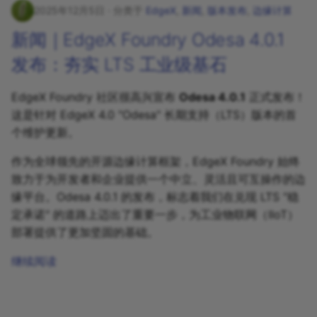
方案｜边缘智能：YiFUSION
2025年12月5日
分类于
EdgeX
,
新闻
,
版本发布
,
边缘计算
应用之 EdgeX 集成
社区与支持
智慧交通
新闻｜EdgeX Foundry Odesa 4.0.1
OpenVINO™ AI 推理
发布：夯实 LTS 工业级基石
EdgeX Foundry 社区很高兴宣布
Odesa 4.0.1
正式发布！
这是针对 EdgeX 4.0 "Odesa" 长期支持（LTS）版本的首
个维护更新。
作为全球领先的开源边缘计算框架，EdgeX Foundry 始终
致力于为开发者和企业提供一个中立、灵活且可互操作的边
缘平台。Odesa 4.0.1 的发布，标志着我们在兑现 LTS "稳
定承诺" 的道路上迈出了重要一步，为工业物联网（IIoT）
部署提供了更加坚固的基础。
继续阅读