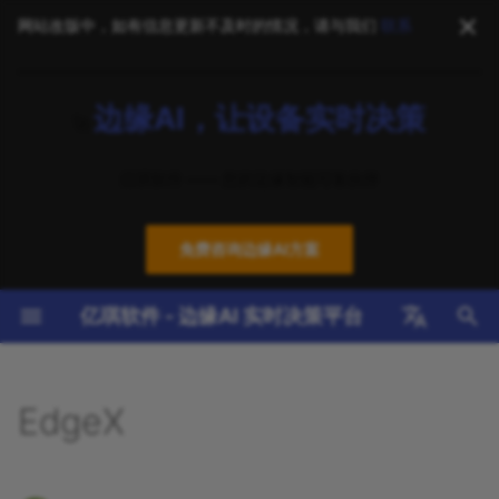
网站改版中，如有信息更新不及时的情况，请与我们
联系
正
边缘AI，让设备实时决策
在
🚀
软件产品
通用方案（基础设施）
EdgeX Foundry
新手指南
技术咨询
2026
新闻｜EdgeX Foundry
NereidAI
标准架构
EdgeX 基础架构
智能制造
初
Odesa 4.0.1 发布：夯实 LTS
亿琪软件 —— 您的边缘智能可靠伙伴
始
工业级基石
硬件支持
行业应用方案
边缘AI
教程与培训
系统集成
2025
YiAI
国产化硬件
边缘AI 引擎
智慧能源
化
免费咨询边缘AI方案
方案｜100% 开源边缘智能引
云边协同
操作指南
部署优化
2024
YiCLOUD
边缘设备
云边端协同
智慧医疗
搜
擎：OpenVINO 与 EdgeX
Foundry 完美结合，零代码即
亿琪软件 - 边缘AI 实时决策平台
设备接入
技术参考
培训服务
2023
YiCONNECT
支持矩阵
多协议接入
智慧楼宇
索
插即用实践（GitHub开源）
引
English
安全技术
FAQ
技术支持
YiEDGE
优化案例
安全可信环境
智能物流
新闻｜亿琪软件Jieke Choo
擎
中文
EdgeX
连任EdgeX TSC成员：引领
基础设施
下载中心
成功案例
YiSTUDIO
AI模型管理
智慧农业
全球边缘计算技术创新
最佳实践
公共安全